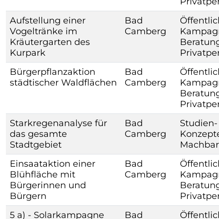
Privatpe
Aufstellung einer
Bad
Öffentlic
Vogeltränke im
Camberg
Kampagne
Kräutergarten des
Beratung
Kurpark
Privatpe
Bürgerpflanzaktion
Bad
Öffentlic
städtischer Waldflächen
Camberg
Kampagne
Beratung
Privatpe
Starkregenanalyse für
Bad
Studien-
das gesamte
Camberg
Konzepte
Stadtgebiet
Machbar
Einsaataktion einer
Bad
Öffentlic
Blühfläche mit
Camberg
Kampagne
Bürgerinnen und
Beratung
Bürgern
Privatpe
5 a) - Solarkampagne
Bad
Öffentlic