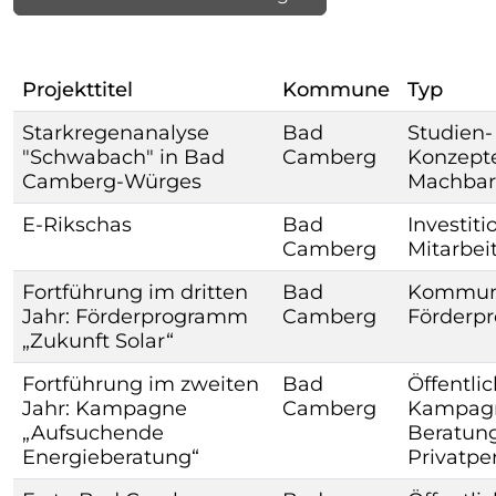
Projekttitel
Kommune
Typ
Starkregenanalyse
Bad
Studien-
"Schwabach" in Bad
Camberg
Konzepte
Camberg-Würges
Machbar
E-Rikschas
Bad
Investiti
Camberg
Mitarbei
Fortführung im dritten
Bad
Kommun
Jahr: Förderprogramm
Camberg
Förderp
„Zukunft Solar“
Fortführung im zweiten
Bad
Öffentlic
Jahr: Kampagne
Camberg
Kampagne
„Aufsuchende
Beratung
Energieberatung“
Privatpe