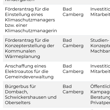
Förderantrag für die
Bad
Investiti
Einstellung eines
Camberg
Mitarbei
Klimaschutzmanagers
bzw. einer
Klimaschutzmanagerin
Förderantrag für die
Bad
Studien-
Konzepterstellung der
Camberg
Konzepte
Kommunalen
Machbar
Wärmeplanung
Anschaffung eines
Bad
Investiti
Elektroautos für die
Camberg
Mitarbei
Gemeindeverwaltung
Bürgerbus für
Bad
Öffentlic
Dombach,
Camberg
Kampagne
Schwickershausen und
Beratung
Oberselters
Privatpe