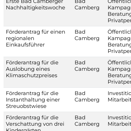
Erste Bad Camberger
Bad
Öffentlic
Nachhaltigkeitswoche
Camberg
Kampagne
Beratung
Privatpe
Förderantrag für einen
Bad
Öffentlic
regionalen
Camberg
Kampagne
Einkaufsführer
Beratung
Privatpe
Förderantrag für die
Bad
Öffentlic
Auslobung eines
Camberg
Kampagne
Klimaschutzpreises
Beratung
Privatpe
Förderantrag für die
Bad
Investiti
Instanthaltung einer
Camberg
Mitarbei
Streuobstwiese
Förderantrag für die
Bad
Investiti
Verschattung von drei
Camberg
Mitarbei
Kindergärten