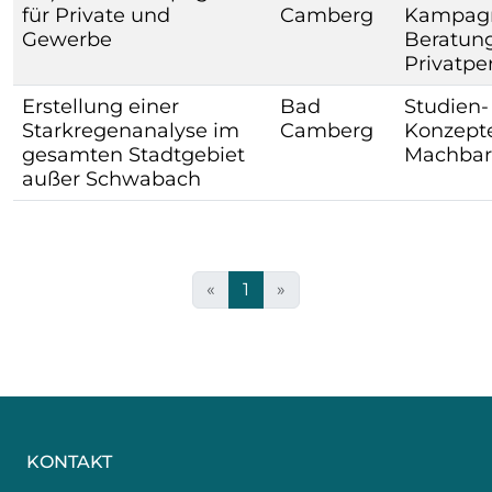
für Private und
Camberg
Kampagne
Gewerbe
Beratung
Privatpe
Erstellung einer
Bad
Studien-
Starkregenanalyse im
Camberg
Konzepte
gesamten Stadtgebiet
Machbar
außer Schwabach
«
1
»
KONTAKT