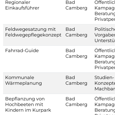
Regionaler
Bad
Öffentlic
Einkaufsführer
Camberg
Kampagne
Beratung
Privatpe
Feldwegesatzung mit
Bad
Politisch
Feldwegepflegekonzept
Camberg
Vorgabe
Unterst
Fahrrad-Guide
Bad
Öffentlic
Camberg
Kampagne
Beratung
Privatpe
Kommunale
Bad
Studien-
Wärmeplanung
Camberg
Konzepte
Machbar
Bepflanzung von
Bad
Öffentlic
Hochbeeten mit
Camberg
Kampagne
Kindern im Kurpark
Beratung