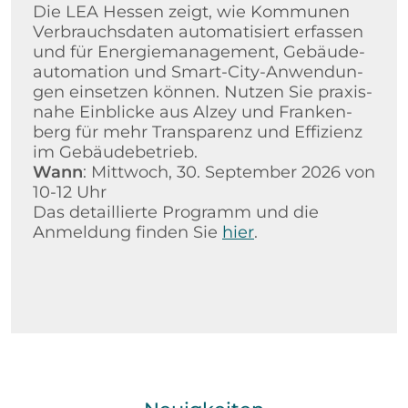
Die LEA Hes­sen zeigt, wie Kom­mu­nen
Ver­brauchs­da­ten au­to­ma­ti­siert er­fas­sen
und für En­er­gie­ma­nage­ment, Ge­bäu­de­
au­to­ma­ti­on und Smart-City-An­wen­dun­
gen ein­set­zen kön­nen. Nut­zen Sie pra­xis­
na­he Ein­bli­cke aus Alzey und Fran­ken­
berg für mehr Trans­pa­renz und Ef­fi­zi­enz
im Ge­bäu­de­be­trieb.
Wann
: Mittwoch, 30. September 2026 von
10-12 Uhr
Das detaillierte Programm und die
Anmeldung finden Sie
hier
.