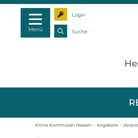
Login
Menü
Suche
He
R
Klima Kommunen Hessen
•
Angebote
•
Verans