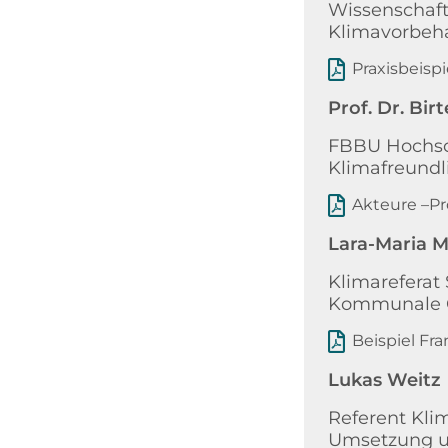
Wissenschaft
Klimavorbeha
Praxisbeisp
Prof. Dr. Bi
FBBU Hochsc
Klimafreundl
Akteure –P
Lara-Maria 
Klimareferat
Kommunale G
Beispiel Fra
Lukas Weitz
Referent Kli
Umsetzung u