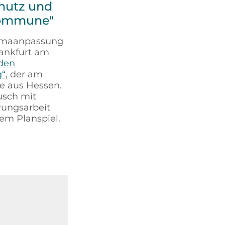
chutz und
Kommune"
limaanpassung
rankfurt am
aden
g“
, der am
e aus Hessen.
usch mit
rungsarbeit
em Planspiel.