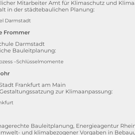
licher Mitarbeiter Amt für Klimaschutz und Kli
lt in der städtebaulichen Planung:
iel Darmstadt
rte Frommer
hule Darmstadt
iche Bauleitplanung:
rozess –Schlüsselmomente
Mohr
 Stadt Frankfurt am Main
estaltungssatzung zur Klimaanpassung:
nkfurt
magerechte Bauleitplanung, Energieagentur Rhein
mwelt- und klimabezogener Vorgaben in Bebau