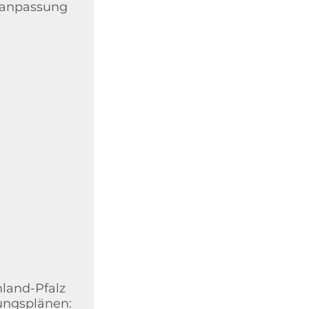
maanpassung
land-Pfalz
ungsplänen: