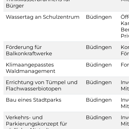
Bürger
Wassertag an Schulzentrum
Büdingen
Öff
Kam
Ber
Pr
Förderung für
Büdingen
Ko
Balkonkraftwerke
Fö
Klimaangepasstes
Büdingen
For
Waldmanagement
Errichtung von Tümpel und
Büdingen
Inv
Flachwasserbiotopen
Mit
Bau eines Stadtparks
Büdingen
Inv
Mit
Verkehrs- und
Büdingen
Inv
Parkierungskonzept für
Mit