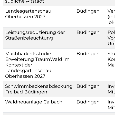
südliche Altstadt
Landesgartenschau
Büdingen
Ve
Oberhessen 2027
(i
lok
Leistungsreduzierung der
Büdingen
Pol
Straßenbeleuchtung
Vo
Un
Machbarkeitsstudie
Büdingen
St
Erweiterung TraumWald im
Kon
Kontext der
Ma
Landesgartenschau
Oberhessen 2027
Schwimmbeckenabdeckung
Büdingen
Inv
Freibad Büdingen
Mit
Waldneuanlage Calbach
Büdingen
Inv
Mit