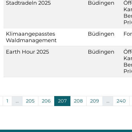
Stadtradeln 2025
Büdingen
Öff
Kam
Ber
Pr
Klimaangepasstes
Büdingen
For
Waldmanagement
Earth Hour 2025
Büdingen
Öff
Kam
Ber
Pr
1
…
205
206
207
208
209
…
240