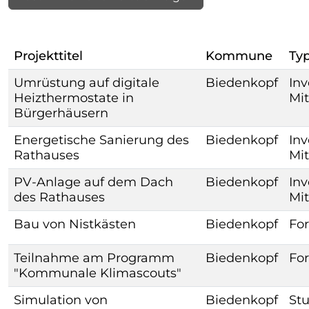
Projekttitel
Kommune
Ty
Umrüstung auf digitale
Biedenkopf
Inv
Heizthermostate in
Mit
Bürgerhäusern
Energetische Sanierung des
Biedenkopf
Inv
Rathauses
Mit
PV-Anlage auf dem Dach
Biedenkopf
Inv
des Rathauses
Mit
Bau von Nistkästen
Biedenkopf
For
Teilnahme am Programm
Biedenkopf
For
"Kommunale Klimascouts"
Simulation von
Biedenkopf
St