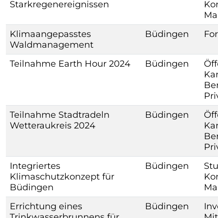
Starkregenereignissen
Kon
Ma
Klimaangepasstes
Büdingen
For
Waldmanagement
Teilnahme Earth Hour 2024
Büdingen
Öff
Kam
Ber
Pr
Teilnahme Stadtradeln
Büdingen
Öff
Wetteraukreis 2024
Kam
Ber
Pr
Integriertes
Büdingen
St
Klimaschutzkonzept für
Kon
Büdingen
Ma
Errichtung eines
Büdingen
Inv
Trinkwasserbrunnens für
Mit